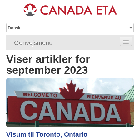
Genvejsmenu
Viser artikler for
Home
september 2023
eTA-ansøgning
eTA-krav
eTA-FAQ'er
eTA-status
eTA-hjælpemidler
Visum til Toronto, Ontario
Kontakt