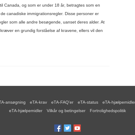
l Canada, og som er under 18 år, betragtes som en
il de canadiske immigrationsregler. Disse personer er
gler som alle andre besøgende, uanset deres alder. At
kræver en grundig forståelse af kravene, ellers vil den
TA-ansøgning
eTA-krav
eTA-FAQ'er
eTA-status
eTA-hjælpemidle
eTA-hjælpemidler
Vilkår og betingelser
Fortrolighedspolitik