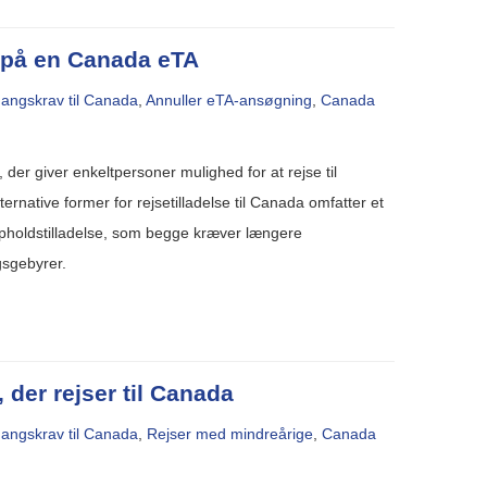
e på en Canada eTA
angskrav til Canada
,
Annuller eTA-ansøgning
,
Canada
, der giver enkeltpersoner mulighed for at rejse til
rnative former for rejsetilladelse til Canada omfatter et
opholdstilladelse, som begge kræver længere
gsgebyrer.
 der rejser til Canada
angskrav til Canada
,
Rejser med mindreårige
,
Canada