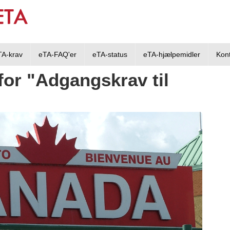
TA-krav
eTA-FAQ'er
eTA-status
eTA-hjælpemidler
Kon
 for "Adgangskrav til