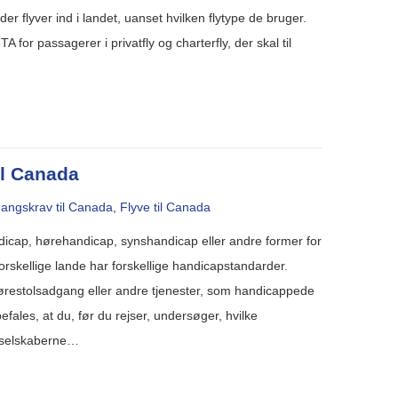
er flyver ind i landet, uanset hvilken flytype de bruger.
A for passagerer i privatfly og charterfly, der skal til
il Canada
angskrav til Canada
,
Flyve til Canada
ap, hørehandicap, synshandicap eller andre former for
 forskellige lande har forskellige handicapstandarder.
e kørestolsadgang eller andre tjenester, som handicappede
fales, at du, før du rejser, undersøger, hvilke
lyselskaberne…