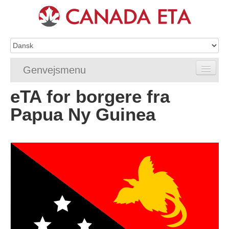
Genvejsmenu
eTA for borgere fra
Home
Papua Ny Guinea
eTA-ansøgning
eTA-krav
eTA-FAQ'er
eTA-status
eTA-hjælpemidler
Kontakt