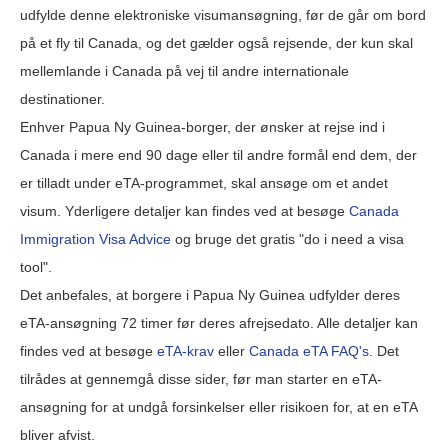
udfylde denne elektroniske visumansøgning, før de går om bord
på et fly til Canada, og det gælder også rejsende, der kun skal
mellemlande i Canada på vej til andre internationale
destinationer.
Enhver Papua Ny Guinea-borger, der ønsker at rejse ind i
Canada i mere end 90 dage eller til andre formål end dem, der
er tilladt under eTA-programmet, skal ansøge om et andet
visum. Yderligere detaljer kan findes ved at besøge
Canada
Immigration Visa Advice
og bruge det gratis "do i need a visa
tool".
Det anbefales, at borgere i Papua Ny Guinea udfylder deres
eTA-ansøgning 72 timer før deres afrejsedato. Alle detaljer kan
findes ved at besøge
eTA-krav
eller
Canada eTA FAQ's
. Det
tilrådes at gennemgå disse sider, før man starter en eTA-
ansøgning for at undgå forsinkelser eller risikoen for, at en eTA
bliver afvist.