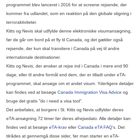
programmet blev lanceret i 2016 for at screene rejsende, der
kommer fra udlandet, som en reaktion på den globale stigning i
terroraktiviteter.
Kitts og Nevis skal udfylde denne elektroniske visumansøgning,
før de går om bord på et fly til Canada, og det gælder også
rejsende, der kun skal transitere i Canada på vej til andre
internationale destinationer.
Kitts og Nevis, der ønsker at rejse ind i Canada i mere end 90
dage, eller til andre formål end dem, der er tilladt under eTA-
programmet, skal ansøge om et andet visum. Yderligere detaljer
kan findes ved at besøge
Canada Immigration Visa Advice
og
bruge det gratis "do i need a visa tool".
Det anbefales, at borgere i St. Kitts og Nevis udfylder deres
eTA-ansøgning 72 timer før deres afrejsedato. Alle detaljer kan
findes ved at besøge
eTA-krav
eller
Canada eTA FAQ's
. Det
tilrådes at gennemgå disse sider, før man starter en eTA-