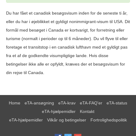
Du har fået et canadisk besøgsvisum inden for de seneste ti år,
eller du har i øjeblikket et gyldigt nonimmigrant-visum til USA. Dit
formål med besøget i Canada er kortvarigt, for forretning eller
turisme (normalt i perioder op til 6 måneder). Du vil flyve til eller
foretage et transitstop i en canadisk lufthavn med et gyldigt pas
fra et af de godkendte visumpligtige lande. Hvis disse
betingelser ikke alle er opfyldt, kræves der et besøgsvisum for
din rejse til Canada.
Home
eTA-ansøgning
eTA-krav
eTA-FAQ'er
eTA-status
eTA-hjælpemidler
Kontakt
eTA-hjælpemidler
Vilkår og betingelser
Fortrolighedspolitik