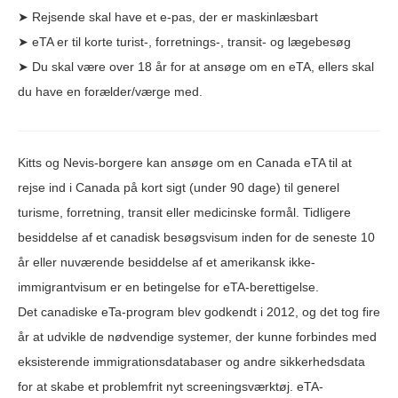
➤ Rejsende skal have et e-pas, der er maskinlæsbart
➤ eTA er til korte turist-, forretnings-, transit- og lægebesøg
➤ Du skal være over 18 år for at ansøge om en eTA, ellers skal
du have en forælder/værge med.
Kitts og Nevis-borgere kan ansøge om en Canada eTA til at
rejse ind i Canada på kort sigt (under 90 dage) til generel
turisme, forretning, transit eller medicinske formål. Tidligere
besiddelse af et canadisk besøgsvisum inden for de seneste 10
år eller nuværende besiddelse af et amerikansk ikke-
immigrantvisum er en betingelse for eTA-berettigelse.
Det canadiske eTa-program blev godkendt i 2012, og det tog fire
år at udvikle de nødvendige systemer, der kunne forbindes med
eksisterende immigrationsdatabaser og andre sikkerhedsdata
for at skabe et problemfrit nyt screeningsværktøj. eTA-