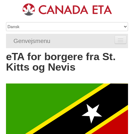
Genvejsmenu
eTA for borgere fra St.
Home
Kitts og Nevis
eTA-ansøgning
eTA-krav
eTA-FAQ'er
eTA-status
eTA-hjælpemidler
Kontakt