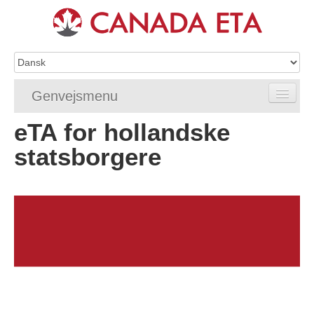
Genvejsmenu
eTA for hollandske
Home
statsborgere
eTA-ansøgning
eTA-krav
eTA-FAQ'er
eTA-status
eTA-hjælpemidler
Kontakt