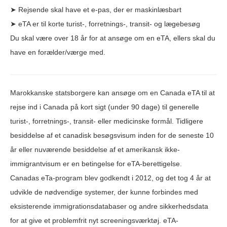
➤ Rejsende skal have et e-pas, der er maskinlæsbart
➤ eTA er til korte turist-, forretnings-, transit- og lægebesøg
Du skal være over 18 år for at ansøge om en eTA, ellers skal du
have en forælder/værge med.
Marokkanske statsborgere kan ansøge om en Canada eTA til at
rejse ind i Canada på kort sigt (under 90 dage) til generelle
turist-, forretnings-, transit- eller medicinske formål. Tidligere
besiddelse af et canadisk besøgsvisum inden for de seneste 10
år eller nuværende besiddelse af et amerikansk ikke-
immigrantvisum er en betingelse for eTA-berettigelse.
Canadas eTa-program blev godkendt i 2012, og det tog 4 år at
udvikle de nødvendige systemer, der kunne forbindes med
eksisterende immigrationsdatabaser og andre sikkerhedsdata
for at give et problemfrit nyt screeningsværktøj. eTA-