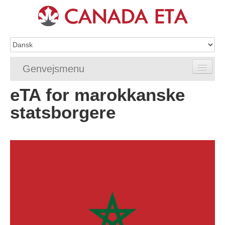
Genvejsmenu
eTA for marokkanske
Home
statsborgere
eTA-ansøgning
eTA-krav
eTA-FAQ'er
eTA-status
eTA-hjælpemidler
Kontakt