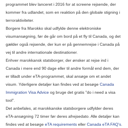
programmet blev lanceret i 2016 for at screene rejsende, der
kommer fra udlandet, som en reaktion på den globale stigning i
terroraktiviteter.
Borgere fra Marokko skal udfylde denne elektroniske
visumansøgning, før de går om bord på et fly til Canada, og det
gælder også rejsende, der kun er på gennemrejse i Canada på
vej til andre internationale destinationer.
Enhver marokkansk statsborger, der ønsker at rejse ind i
Canada i mere end 90 dage eller til andre formål end dem, der
er tilladt under eTA-programmet, skal ansøge om et andet
visum. Yderligere detaljer kan findes ved at besøge
Canada
Immigration Visa Advice
og bruge det gratis "do i need a visa
tool".
Det anbefales, at marokkanske statsborgere udfylder deres
eTA-ansøgning 72 timer før deres afrejsedato. Alle detaljer kan
findes ved at besøge
eTA requirements
eller
Canada eTA FAQ's
.