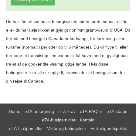
Du har fået et canadisk besøgsvisum inden for de seneste ti år,
eller du har i øjeblikket et gyldigt nonimmigrant-visum til USA. Dit
formål med besøget i Canada er kortvarigt, for forretning eller
turisme (normalt i perioder op til 6 måneder). Du vil flyve til eller
foretage et transitstop i en canadisk lufthavn med et gyldigt pas
fra et af de godkendte visumpligtige lande. Hvis disse
betingelser ikke alle er opfyldt, kræves der et besøgsvisum for
din rejse til Canada.
Home
eTA-ansøgning
eTA-krav
eTA-FAQ'er
eTA-status
eTA-hjælpemidler
Kontakt
eTA-hjælpemidler
Vilkår og betingelser
Fortrolighedspolitik